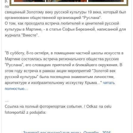
р,
по
священный Золотому веку русской культуры 19 века, который был
организованн общественной организацией "Руслана".
О том, как проходила встреча любителей и ценителей русской
культуры в Мартине, - в статье Софьи Березиной, написанной для
журнала "Вместе".
"В субботу, 8-го октября, в помещении частной школы искусств в
Мартине состоялась встреча регионального общества русских
"Руслана", его словацких приятелей и ближайшего окружения. В
этом году встреча в рамках акции мероприятий "Золотой век
русской культуры" была посвящена знаменитым личностям,
архитектуре и изобразительному исскуству Крыма..."
читать
полностью...
...
Odkaz na celu
Ссылка на полный фоторепортаж события. /
fotoreportáž z podujatia:
Золотой век русской культуры. Октябрь, 2016