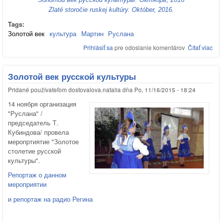
Zlaté storočie ruskej kultúry. Október, 2016.
Tags:
Золотой век
культура
Мартин
Руслана
Prihlásiť sa
pre odoslanie komentárov
Čítať viac
o "
рус
ку
- в
Золотой век русской культуры
кон
Pridané používateľom
dostovalova.natalia
dňa
Po, 11/16/2015 - 18:24
Мар
"Zl
14 ноября организация
rus
"Руслана" /
kul
председатель Т.
Mar
Кубиндова/ провела
меропртиятие "Золотое
столетие русской
культуры".
Репортаж о данном
мероприятии
и репортаж на радио Регина