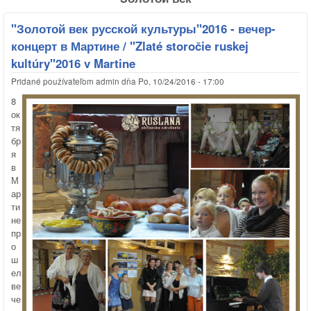
"Золотой век русской культуры"2016 - вечер-
концерт в Мартине / "Zlaté storočie ruskej
kultúry"2016 v Martine
Pridané používateľom
admin
dňa
Po, 10/24/2016 - 17:00
8
ок
тя
бр
я
в
М
ар
ти
не
пр
о
ш
ел
ве
че