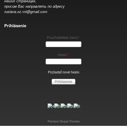
наших страницах,
просим Вас направлять по адресу
ruslana.oz.mt@gmail.com
Prihlásenie
Používateľské meno
*
Heslo
*
Požiadať nové heslo
Premium Drupal Themes