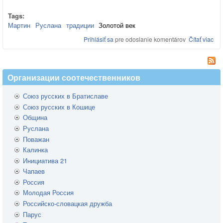
Tags:
Мартин
Руслана
традиции
Золотой век
Prihlásiť sa
pre odoslanie komentárov
Čítať viac
o
Зо
век
рус
ку
Организации соотечественников
Союз русских в Братиславе
Союз русских в Кошице
Община
Руслана
Поважан
Калинка
Инициатива 21
Чапаев
Россия
Молодая Россия
Российско-словацкая дружба
Парус